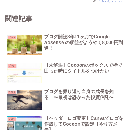
とのえていこ
関連記事
ブログ開設3年11ヶ月でGoogle
ブログ
Adsense の収益がようやく8,000円到
達！
【未解決】Cocoonのボックスで枠で
ブログ
囲った時にタイトルをつけたい
ブログを振り返り自身の成長を知
ブログ
る 〜最初は恐かった投資信託〜
【ヘッダーロゴ変更】Canvaでロゴを
ブログ
作成してCocoonで設定【やり方メ
モ】