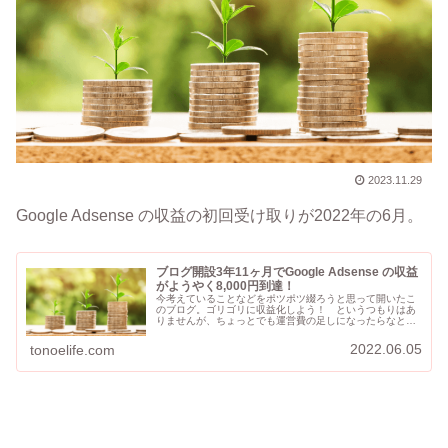
2023.11.29
Google Adsense の収益の初回受け取りが2022年の6月。
ブログ開設3年11ヶ月でGoogle Adsense の収益
がようやく8,000円到達！
今考えていることなどをポツポツ綴ろうと思って開いたこ
のブログ。ゴリゴリに収益化しよう！ というつもりはあ
りませんが、ちょっとでも運営費の足しになったらなとひ
っそりと設置している広告たち。そういえば今いくらくら
いになったんだろう、と久々にGo...
2022.06.05
tonoelife.com